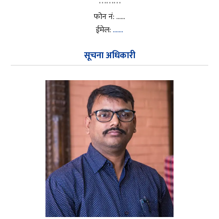
………
फोन नं: ……
ईमेल:
…….
सूचना अधिकारी