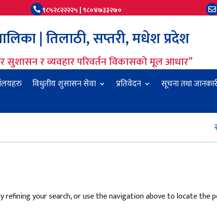
९८५२८२२२२५ | ९८०४७३३२७०


लिका | तिलाठी, सप्तरी, मधेश प्रदेश
धार सुशासन र व्यवहार परिवर्तन विकासको मूल आधार”
यालयहरु
विधुतीय शुसासन सेवा
प्रतिवेदन
सूचना तथा जानकार
सुच
 refining your search, or use the navigation above to locate the p