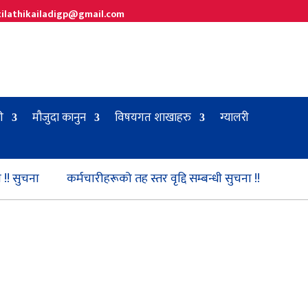
tilathikailadigp@gmail.com
ी
मौजुदा कानुन
विषयगत शाखाहरु
ग्यालरी
ुचना
कर्मचारीहरूको तह स्तर वृद्दि सम्बन्धी सुचना !!
स्तरबृद्दि स