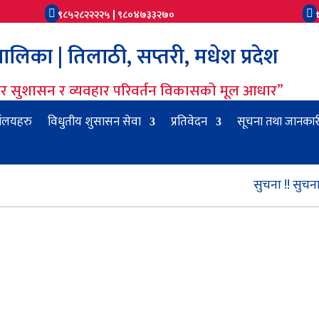
९८५२८२२२२५ | ९८०४७३३२७०


लिका | तिलाठी, सप्तरी, मधेश प्रदेश
धार सुशासन र व्यवहार परिवर्तन विकासको मूल आधार”
यालयहरु
विधुतीय शुसासन सेवा
प्रतिवेदन
सूचना तथा जानकार
सुचना !! सुचना !! स