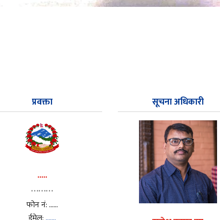
प्रवक्ता
सूचना अधिकारी
.....
………
फोन नं: ……
ईमेल:
…….