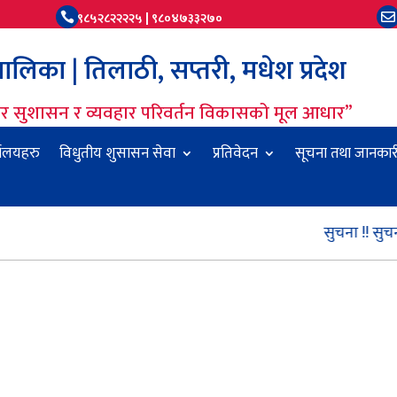
९८५२८२२२२५ | ९८०४७३३२७०


लिका | तिलाठी, सप्तरी, मधेश प्रदेश
धार सुशासन र व्यवहार परिवर्तन विकासको मूल आधार”
यालयहरु
विधुतीय शुसासन सेवा
प्रतिवेदन
सूचना तथा जानकार
सुचना !! सुचना !! सु