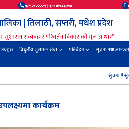
९८५२८२२२२५ | ९८०४७३३२७०


लिका | तिलाठी, सप्तरी, मधेश प्रदेश
धार सुशासन र व्यवहार परिवर्तन विकासको मूल आधार”
यालयहरु
विधुतीय शुसासन सेवा
प्रतिवेदन
सूचना तथा जानकार
सुचना !! सुचना !! 
पलक्ष्यमा कार्यक्रम