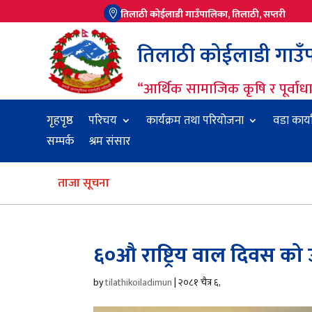
तिलाठी कोईलाडी गाउँपालिका, तिलाठी, सप्तरी

तिलाठी कोईलाडी गाउँपा
“आर्थिक सामाजिक कृषि र पूर्वा
गृहपृष्ठ
परिचय
कार्यक्रम तथा परियोजना
वडा कार्
सम्पर्क
श्रम संसार
ताजा सूचना
६०औ राष्ट्रिय वाल दिवस को उ
by
tilathikoiladimun
|
२०८१ चैत्र ६,