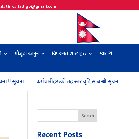
tilathikailadigp@gmail.com
ी
मौजुदा कानुन
विषयगत शाखाहरु
ग्यालरी
सुचना
कर्मचारीहरूको तह स्तर वृद्दि सम्बन्धी सुचना !!
स्तरबृद्दि
Search
Recent Posts