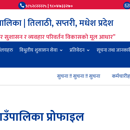
९८५२८२२२२५ | ९८०४७३३२७०


लिका | तिलाठी, सप्तरी, मधेश प्रदेश
धार सुशासन र व्यवहार परिवर्तन विकासको मूल आधार”
यालयहरु
विधुतीय शुसासन सेवा
प्रतिवेदन
सूचना तथा जानकार
सुचना !! सुचना !! सुचना
कर्मचारीहरूको तह
ाउँपालिका प्रोफाइल